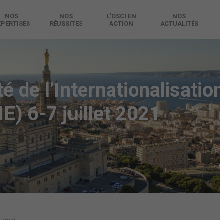
NOS
NOS
L’OSCI EN
NOS
XPERTISES
RÉUSSITES
ACTION
ACTUALITÉS
té de l’Internationalisatio
E) 6-7 juillet 2021
ion d...