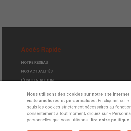
Accès Rapide
NOTRE RÉSEAU
NOS ACTUALITÉS
L’OSCI EN ACTION
TROUVER UN EXPERT
Nous utilisons des cookies sur notre site Interne
FORMULAIRE DE CONTACT
visite améliorée et personnalisée.
En cliquant sur « 
seuls les cookies strictement nécessaires au fonctionn
consentement à tout moment, cliquez sur « Personnalis
personnelles que nous utilisons :
lire notre politique