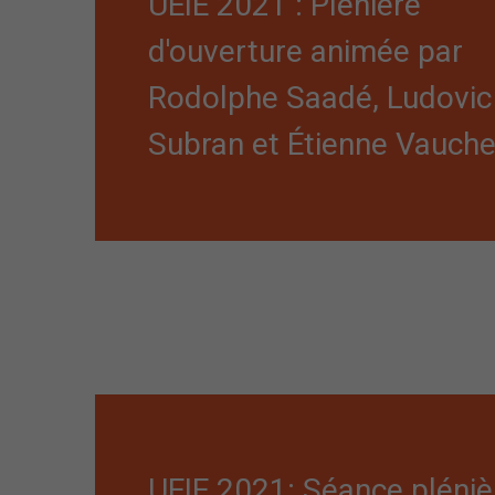
UEIE 2021 : Plénière
d'ouverture animée par
Rodolphe Saadé, Ludovic
Subran et Étienne Vauch
UEIE 2021: Séance pléniè