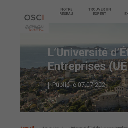
NOTRE
TROUVER UN
RÉSEAU
EXPERT
E
L’Université d’É
Entreprises (UEI
Publié le 07.07.2021
Accueil
Actualités
L’Université d’Été de l’Internationalisat