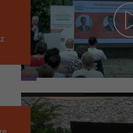
ez
re