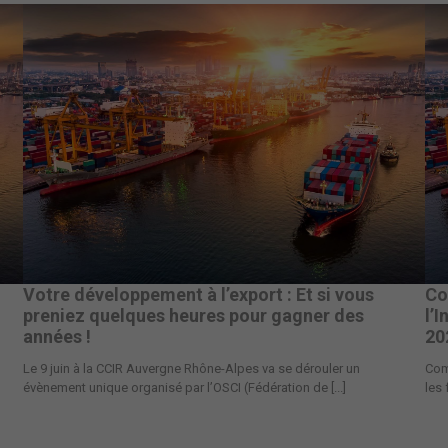
Votre développement à l’export : Et si vous
Co
preniez quelques heures pour gagner des
l’
années !
20
Le 9 juin à la CCIR Auvergne Rhône-Alpes va se dérouler un
Comm
évènement unique organisé par l’OSCI (Fédération de [...]
les 