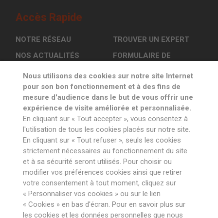
Accès Rapide
NOTRE RÉSEAU
TROUVER UN EXPERT
NOS ACTUALITÉS
FORMULAIRE DE
CONTACT
L’OSCI EN ACTION
Nous utilisons des cookies sur notre site Internet
pour son bon fonctionnement et à des fins de
mesure d'audience dans le but de vous offrir une
Inscrivez-vous à la newsletter
expérience de visite améliorée et personnalisée.
En cliquant sur « Tout accepter », vous consentez à
l'utilisation de tous les cookies placés sur notre site.
En cliquant sur « Tout refuser », seuls les cookies
strictement nécessaires au fonctionnement du site
et à sa sécurité seront utilisés. Pour choisir ou
Suivez notre
actualité sur
modifier vos préférences cookies ainsi que retirer
votre consentement à tout moment, cliquez sur
« Personnaliser vos cookies » ou sur le lien
« Cookies » en bas d'écran. Pour en savoir plus sur
les cookies et les données personnelles que nous