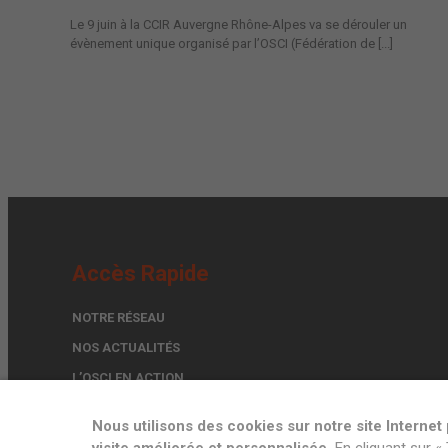
Le 9 juin à la CCIR Auvergne Rhône-Alpes va se dérouler un
évènement unique organisé par l’OSCI (Fédération de [...]
Accès Rapide
NOTRE RÉSEAU
NOS ACTUALITÉS
L’OSCI EN ACTION
TROUVER UN EXPERT
Nous utilisons des cookies sur notre site Interne
FORMULAIRE DE CONTACT