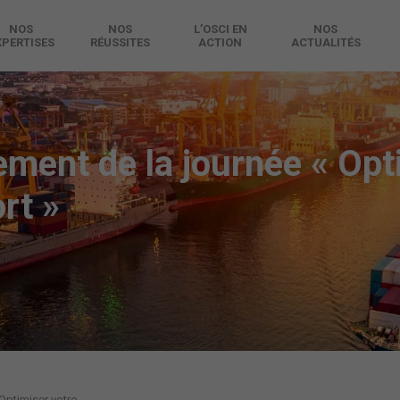
NOS
NOS
L’OSCI EN
NOS
XPERTISES
RÉUSSITES
ACTION
ACTUALITÉS
ment de la journée « Opt
ort »
ptimiser votre ...