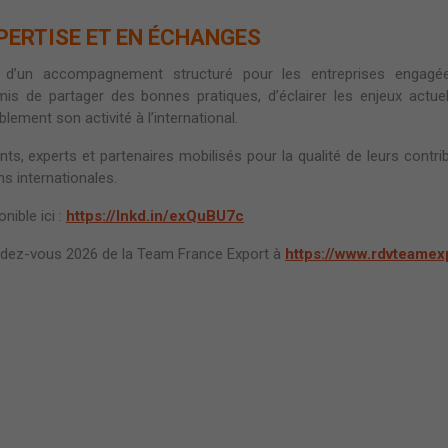
PERTISE ET EN ÉCHANGES
ce d’un accompagnement structuré pour les entreprises engag
rmis de partager des bonnes pratiques, d’éclairer les enjeux actu
ement son activité à l’international.
ts, experts et partenaires mobilisés pour la qualité de leurs cont
s internationales.
ible ici :
https://lnkd.in/exQuBU7c
ndez-vous 2026 de la Team France Export à
https://www.rdvteamex