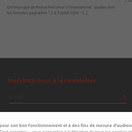
L’Un
Communiqué de Presse Performer à l’international : quelles sont
les formules gagnantes ? 2 & 3 juillet 2026 – [...]
Inscrivez-vous à la newsletter
t pour son bon fonctionnement et à des fins de mesure d'audien