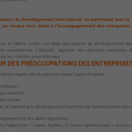
rateurs du Développement International, en partenariat avec la
 », un rendez-vous dédié à l’accompagnement des entreprises 
ces et tables rondes ont réuni des experts du développement inter
es exportatrices. L’objectif : apporter des réponses concrètes, 
sur les marchés internationaux.
UR DES PRÉOCCUPATIONS DES ENTREPRISE
breux sujets clés du parcours export, parmi lesquels :
national ;
aux marchés ;
t réussie ;
, le marketing, le développement commercial, l’administration des 
mpagnement et des aides disponibles ;
 l’approche « 1 vision, 4 piliers, 12 leviers opérationnels », source d