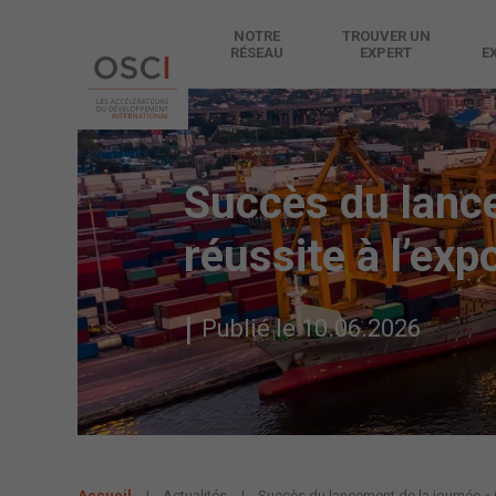
NOTRE
TROUVER UN
RÉSEAU
EXPERT
E
Succès du lance
réussite à l’exp
Publié le 10.06.2026
Accueil
Actualités
Succès du lancement de la journée « O