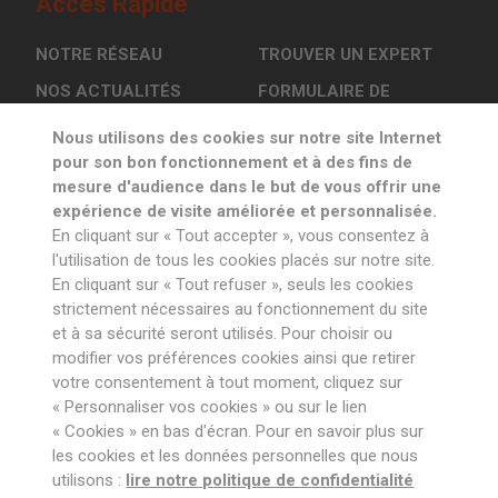
Accès Rapide
NOTRE RÉSEAU
TROUVER UN EXPERT
NOS ACTUALITÉS
FORMULAIRE DE
CONTACT
L’OSCI EN ACTION
Nous utilisons des cookies sur notre site Internet
pour son bon fonctionnement et à des fins de
mesure d'audience dans le but de vous offrir une
Inscrivez-vous à la newsletter
expérience de visite améliorée et personnalisée.
En cliquant sur « Tout accepter », vous consentez à
l'utilisation de tous les cookies placés sur notre site.
En cliquant sur « Tout refuser », seuls les cookies
strictement nécessaires au fonctionnement du site
et à sa sécurité seront utilisés. Pour choisir ou
Suivez notre
actualité sur
modifier vos préférences cookies ainsi que retirer
votre consentement à tout moment, cliquez sur
« Personnaliser vos cookies » ou sur le lien
« Cookies » en bas d'écran. Pour en savoir plus sur
les cookies et les données personnelles que nous
utilisons :
lire notre politique de confidentialité
La Jungle
Crédits :