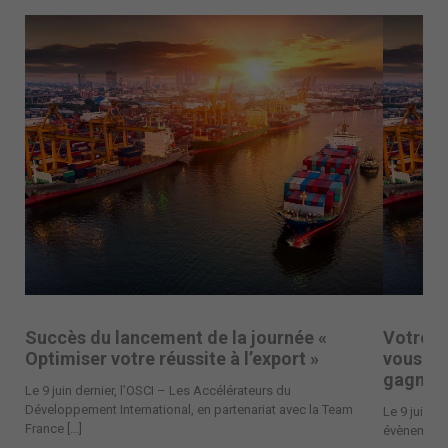
Succès du lancement de la journée «
Votre d
Optimiser votre réussite à l’export »
vous pr
gagner 
Le 9 juin dernier, l’OSCI – Les Accélérateurs du
Développement International, en partenariat avec la Team
Le 9 juin à
France [...]
évènement u