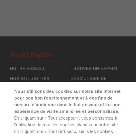
Accès Rapide
NOTRE RÉSEAU
TROUVER UN EXPERT
NOS ACTUALITÉS
FORMULAIRE DE
CONTACT
L’OSCI EN ACTION
Nous utilisons des cookies sur notre site Internet
pour son bon fonctionnement et à des fins de
mesure d'audience dans le but de vous offrir une
Inscrivez-vous à la newsletter
expérience de visite améliorée et personnalisée.
En cliquant sur « Tout accepter », vous consentez à
l'utilisation de tous les cookies placés sur notre site.
En cliquant sur « Tout refuser », seuls les cookies