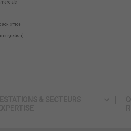
mmerciale
 back office
 immigration)
ESTATIONS & SECTEURS
C
EXPERTISE
R