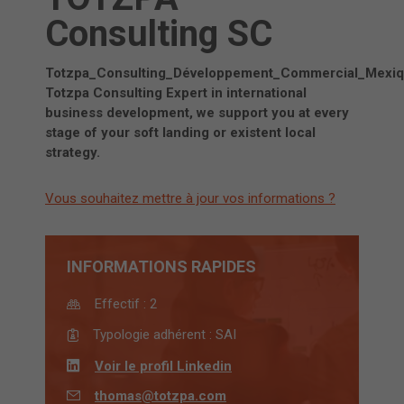
Consulting SC
Totzpa_Consulting_Développement_Commercial_Mexi
Totzpa Consulting Expert in international
business development, we support you at every
stage of your soft landing or existent local
strategy.
Vous souhaitez mettre à jour vos informations ?
INFORMATIONS RAPIDES
Effectif :
2
Typologie adhérent :
SAI
Voir le profil Linkedin
thomas@totzpa.com