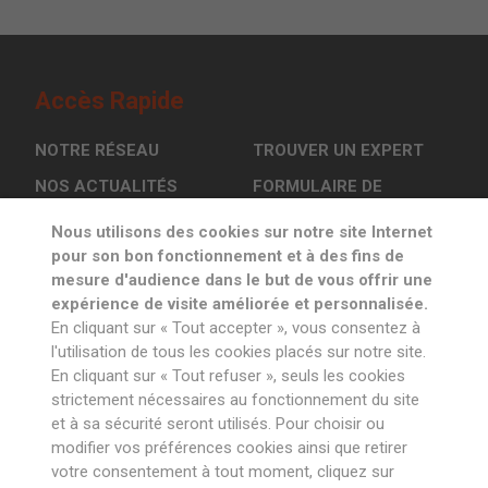
Accès Rapide
NOTRE RÉSEAU
TROUVER UN EXPERT
NOS ACTUALITÉS
FORMULAIRE DE
CONTACT
L’OSCI EN ACTION
Nous utilisons des cookies sur notre site Internet
pour son bon fonctionnement et à des fins de
mesure d'audience dans le but de vous offrir une
Inscrivez-vous à la newsletter
expérience de visite améliorée et personnalisée.
En cliquant sur « Tout accepter », vous consentez à
l'utilisation de tous les cookies placés sur notre site.
En cliquant sur « Tout refuser », seuls les cookies
strictement nécessaires au fonctionnement du site
et à sa sécurité seront utilisés. Pour choisir ou
Suivez notre
actualité sur
modifier vos préférences cookies ainsi que retirer
votre consentement à tout moment, cliquez sur