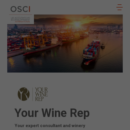
Suivez
notre
ADHÉRER
actualité
sur
Your Wine Rep
Your expert consultant and winery