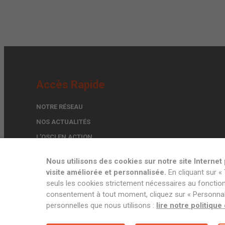
Accès Rapide
NOTRE RÉSEAU
NOS ACTUALITÉS
L’OSCI EN ACTION
TROUVER UN EXPERT
Nous utilisons des cookies sur notre site Interne
FORMULAIRE DE CONTACT
visite améliorée et personnalisée.
En cliquant sur « 
seuls les cookies strictement nécessaires au fonctionn
consentement à tout moment, cliquez sur « Personnalis
personnelles que nous utilisons :
lire notre politique